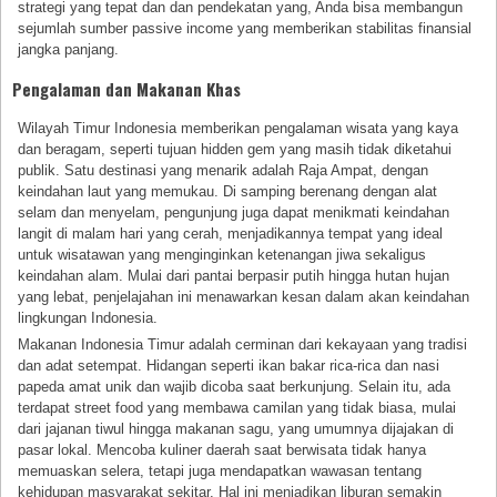
strategi yang tepat dan dan pendekatan yang, Anda bisa membangun
sejumlah sumber passive income yang memberikan stabilitas finansial
jangka panjang.
Pengalaman dan Makanan Khas
Wilayah Timur Indonesia memberikan pengalaman wisata yang kaya
dan beragam, seperti tujuan hidden gem yang masih tidak diketahui
publik. Satu destinasi yang menarik adalah Raja Ampat, dengan
keindahan laut yang memukau. Di samping berenang dengan alat
selam dan menyelam, pengunjung juga dapat menikmati keindahan
langit di malam hari yang cerah, menjadikannya tempat yang ideal
untuk wisatawan yang menginginkan ketenangan jiwa sekaligus
keindahan alam. Mulai dari pantai berpasir putih hingga hutan hujan
yang lebat, penjelajahan ini menawarkan kesan dalam akan keindahan
lingkungan Indonesia.
Makanan Indonesia Timur adalah cerminan dari kekayaan yang tradisi
dan adat setempat. Hidangan seperti ikan bakar rica-rica dan nasi
papeda amat unik dan wajib dicoba saat berkunjung. Selain itu, ada
terdapat street food yang membawa camilan yang tidak biasa, mulai
dari jajanan tiwul hingga makanan sagu, yang umumnya dijajakan di
pasar lokal. Mencoba kuliner daerah saat berwisata tidak hanya
memuaskan selera, tetapi juga mendapatkan wawasan tentang
kehidupan masyarakat sekitar. Hal ini menjadikan liburan semakin