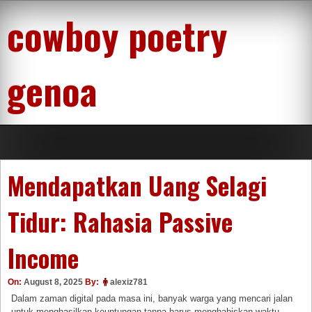
Skip
cowboy poetry
to
content
genoa
Mendapatkan Uang Selagi
Tidur: Rahasia Passive
Income
On:
August 8, 2025
By:
alexiz781
Dalam zaman digital pada masa ini, banyak warga yang mencari jalan
untuk menghasilkan keuntungan tanpa harus menghabiskan waktu