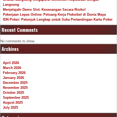
Langsung
Menjelajahi Demo Slot: Kesenangan Secara Risiko!
Pekerjaan Lepas Online: Peluang Kerja Fleksibel di Dunia Maya
IDN Poker: Petunjuk Lengkap untuk Suka Pertandingan Kartu Poker
Recent Comments
No comments to show.
Archives
April 2026
March 2026
February 2026
January 2026
December 2025
November 2025
October 2025
September 2025
August 2025
July 2025