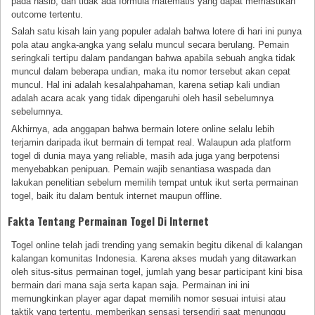
pada nasib, dan tidak ada formula matematis yang dapat memastikan
outcome tertentu.
Salah satu kisah lain yang populer adalah bahwa lotere di hari ini punya
pola atau angka-angka yang selalu muncul secara berulang. Pemain
seringkali tertipu dalam pandangan bahwa apabila sebuah angka tidak
muncul dalam beberapa undian, maka itu nomor tersebut akan cepat
muncul. Hal ini adalah kesalahpahaman, karena setiap kali undian
adalah acara acak yang tidak dipengaruhi oleh hasil sebelumnya
sebelumnya.
Akhirnya, ada anggapan bahwa bermain lotere online selalu lebih
terjamin daripada ikut bermain di tempat real. Walaupun ada platform
togel di dunia maya yang reliable, masih ada juga yang berpotensi
menyebabkan penipuan. Pemain wajib senantiasa waspada dan
lakukan penelitian sebelum memilih tempat untuk ikut serta permainan
togel, baik itu dalam bentuk internet maupun offline.
Fakta Tentang Permainan Togel Di Internet
Togel online telah jadi trending yang semakin begitu dikenal di kalangan
kalangan komunitas Indonesia. Karena akses mudah yang ditawarkan
oleh situs-situs permainan togel, jumlah yang besar participant kini bisa
bermain dari mana saja serta kapan saja. Permainan ini ini
memungkinkan player agar dapat memilih nomor sesuai intuisi atau
taktik yang tertentu, memberikan sensasi tersendiri saat menunggu