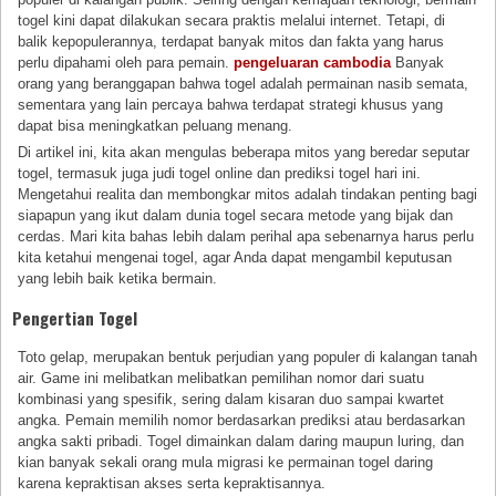
togel kini dapat dilakukan secara praktis melalui internet. Tetapi, di
balik kepopulerannya, terdapat banyak mitos dan fakta yang harus
perlu dipahami oleh para pemain.
pengeluaran cambodia
Banyak
orang yang beranggapan bahwa togel adalah permainan nasib semata,
sementara yang lain percaya bahwa terdapat strategi khusus yang
dapat bisa meningkatkan peluang menang.
Di artikel ini, kita akan mengulas beberapa mitos yang beredar seputar
togel, termasuk juga judi togel online dan prediksi togel hari ini.
Mengetahui realita dan membongkar mitos adalah tindakan penting bagi
siapapun yang ikut dalam dunia togel secara metode yang bijak dan
cerdas. Mari kita bahas lebih dalam perihal apa sebenarnya harus perlu
kita ketahui mengenai togel, agar Anda dapat mengambil keputusan
yang lebih baik ketika bermain.
Pengertian Togel
Toto gelap, merupakan bentuk perjudian yang populer di kalangan tanah
air. Game ini melibatkan melibatkan pemilihan nomor dari suatu
kombinasi yang spesifik, sering dalam kisaran duo sampai kwartet
angka. Pemain memilih nomor berdasarkan prediksi atau berdasarkan
angka sakti pribadi. Togel dimainkan dalam daring maupun luring, dan
kian banyak sekali orang mula migrasi ke permainan togel daring
karena kepraktisan akses serta kepraktisannya.