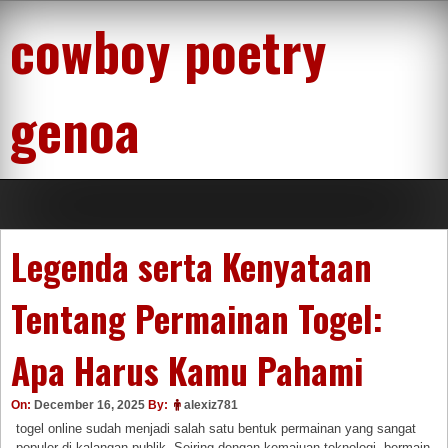
Skip
cowboy poetry
to
content
genoa
Legenda serta Kenyataan
Tentang Permainan Togel:
Apa Harus Kamu Pahami
On:
December 16, 2025
By:
alexiz781
togel online sudah menjadi salah satu bentuk permainan yang sangat
populer di kalangan publik. Seiring dengan kemajuan teknologi, bermain