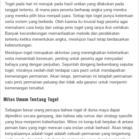
Togel pada hari ini merujuk pada hasil undian yang dilakukan pada
tanggal tertentu, di mana para peserta berharap angka yang mereka
yang mereka pilih bisa menjadi juara. Setiap tipe togel punya ketentuan
serta sistem yang berbeda. Oleh karena itu krusial bagi peserta agar
memahami cara kerja dari setiap jenis togel yang ianya ikut sertakan.
Banyak kecenderungan memanfaatkan metode dan pendekatan
tertentu ketika menentukan angka, meskipun hasil tetap berdasarkan
keberuntungan.
Meskipun togel merupakan aktivitas yang meningkatkan ketertarikan
serta menambah keseruan, penting untuk peserta agar menyadari
bahaya yang dengan perjudian. Sejumlah dongeng berkembang seputar
togel, misalnya seolah-olah terdapat cara pasti untuk mendapatkan
kemenangan permainan. Akan tetapi, permainan ini tetaplah permainan
satu jenis permainan peluang dan tidak ada garansi untuk menjamin
kemenangan tersebut.
Mitos Umum Tentang Togel
Sebagian besar orang percaya bahwa togel di dunia maya dapat
diprediksi secara gampang, dan bahwa ada rumus dan strategi spesifik
yang bisa menjamin keberhasilan. Mitos ini kerap kali berjalan di antara
pemain baru yang ingin mencari cara instan untuk berhasil. Akan tetapi,
kenyataannya adalah togel adalah sebuah permainan yang tergantung